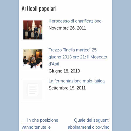
Articoli popolari
Il processo di charificazione
Novembre 26, 2011
Trezzo Tinella martedì 25
giugno 2013 ore 21: Il Moscato
d’Asti
Giugno 18, 2013
La fermentazione malo-lattica
Settembre 19, 2011
←
In che posizione
Quale dei seguenti
vanno tenute le
abbinamenti cibo-vino