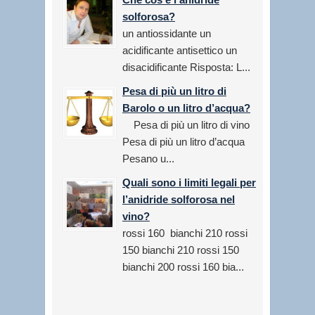
solforosa?
un antiossidante un
acidificante antisettico un
disacidificante Risposta: L...
Pesa di più un litro di
Barolo o un litro d’acqua?
Pesa di più un litro di vino
Pesa di più un litro d’acqua
Pesano u...
Quali sono i limiti legali per
l’anidride solforosa nel
vino?
rossi 160 bianchi 210 rossi
150 bianchi 210 rossi 150
bianchi 200 rossi 160 bia...