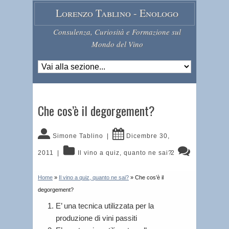
Lorenzo Tablino - Enologo
Consulenza, Curiosità e Formazione sul
Mondo del Vino
Che cos’è il degorgement?
Simone Tablino
|
Dicembre 30,
2011
|
Il vino a quiz, quanto ne sai?
2
Home
»
Il vino a quiz, quanto ne sai?
»
Che cos’è il
degorgement?
E’ una tecnica utilizzata per la
produzione di vini passiti