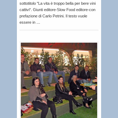
sottotitolo “La vita è troppo bella per bere vini
cattivi“. Giunti editore-Slow Food editore-con
prefazione di Carlo Petrini. Il testo vuole
essere in …
C
a
r
l
o
A
r
n