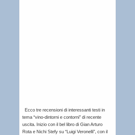
e
Gennai
6,
2014
|
Lorenzo
Tablino
|
Letti
per
voi
Ecco tre recensioni di interessanti testi in
tema “vino-dintorni e contorni” di recente
uscita. Inizio con il bel libro di Gian Arturo
Rota e Nichi Stefy su “Luigi Veronelli”, con il