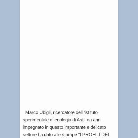
5
Maggio
8,
2013
|
Lorenzo
Tablino
|
Letti
per
voi
Marco Ubigli, ricercatore dell ‘istituto
sperimentale di enologia di Asti, da anni
impegnato in questo importante e delicato
settore ha dato alle stampe “I PROFILI DEL