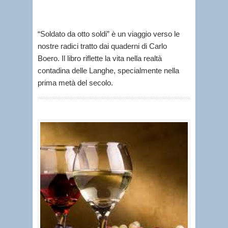
per
voi
“Soldato da otto soldi” è un viaggio verso le
nostre radici tratto dai quaderni di Carlo
Boero. Il libro riflette la vita nella realtà
contadina delle Langhe, specialmente nella
prima metà del secolo.
I
n
t
e
r
e