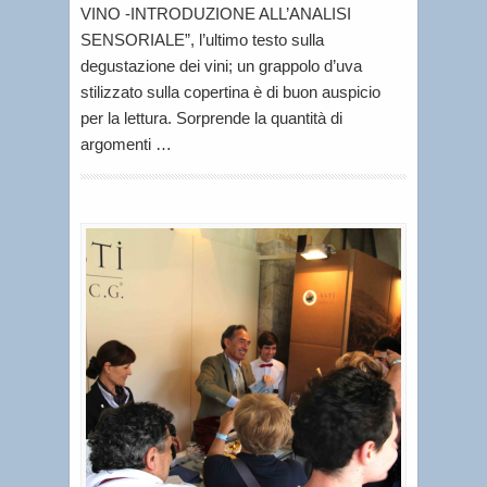
VINO -INTRODUZIONE ALL’ANALISI
SENSORIALE”, l’ultimo testo sulla
degustazione dei vini; un grappolo d’uva
stilizzato sulla copertina è di buon auspicio
per la lettura. Sorprende la quantità di
argomenti …
A
l
b
i
n
o
M