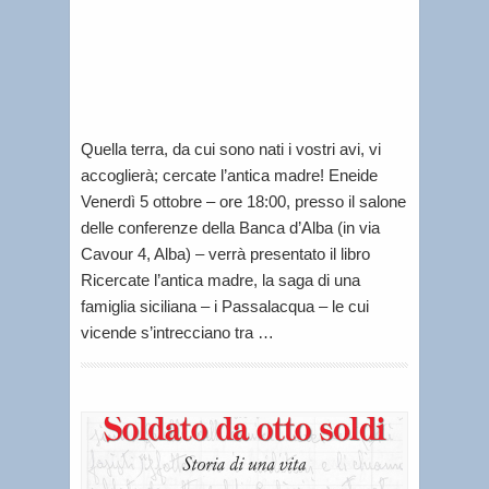
iniziativ
Letti
per
voi
Quella terra, da cui sono nati i vostri avi, vi
accoglierà; cercate l’antica madre! Eneide
Venerdì 5 ottobre – ore 18:00, presso il salone
delle conferenze della Banca d’Alba (in via
Cavour 4, Alba) – verrà presentato il libro
Ricercate l’antica madre, la saga di una
famiglia siciliana – i Passalacqua – le cui
vicende s’intrecciano tra …
C
a