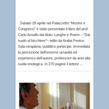
Letti
per
voi
Sabato 28 aprile nel Palazzetto “Mostre e
Congressi” è stato presentato il libro del prof.
Carlo Arnulfo dal titolo. Langhe e Roero – “Dal
suolo al bicchiere”– edito da Araba Fenice.
Sala strapiena, pubblico partecipe. Immediata
la percezione dell’enorme umanità ed
esperienza dell’autore, professore da anni alla
suola enologica. In 270 pagine il lettore …
M
a
r