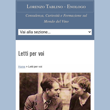
Lorenzo Tablino - Enologo
Consulenza, Curiosità e Formazione sul
Mondo del Vino
Letti per voi
Home
»
Letti per voi
R
i
c
e