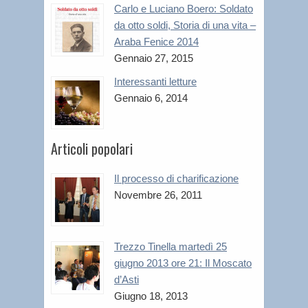
Carlo e Luciano Boero: Soldato
da otto soldi, Storia di una vita –
Araba Fenice 2014
Gennaio 27, 2015
Interessanti letture
Gennaio 6, 2014
Articoli popolari
Il processo di charificazione
Novembre 26, 2011
Trezzo Tinella martedì 25
giugno 2013 ore 21: Il Moscato
d’Asti
Giugno 18, 2013