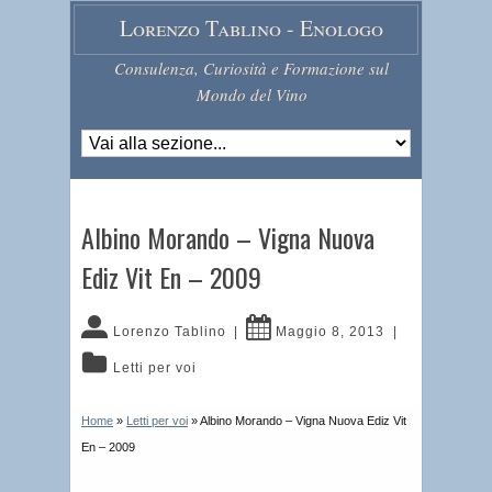
Lorenzo Tablino - Enologo
Consulenza, Curiosità e Formazione sul
Mondo del Vino
Albino Morando – Vigna Nuova
Ediz Vit En – 2009
Lorenzo Tablino
|
Maggio 8, 2013
|
Letti per voi
Home
»
Letti per voi
»
Albino Morando – Vigna Nuova Ediz Vit
En – 2009