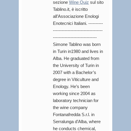
sezione
Wine Quiz
sul sito
Tablino.it, è iscritto
all’Associazione Enologi
Enotecnici Italiani. ----------
----------------------------------
------------------------------
Simone Tablino was born
in Turin in1980 and lives in
Alba. He graduated from
the University of Turin in
2007 with a Bachelor’s
degree in Viticulture and
Enology. He’s been
working since 2004 as
laboratory technician for
the wine company
Fontanafredda S.r.l. in
Serralunga d’Alba, where
he conducts chemical,