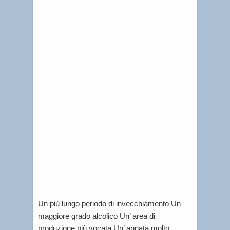
13,
2012
|
Simone
Tablino
|
Il
vino
a
quiz,
quanto
ne
sai?
Un più lungo periodo di invecchiamento Un
maggiore grado alcolico Un’ area di
produzione più vocata Un’ annata molto