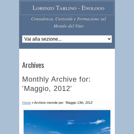
Lorenzo Tablino - Enologo
Consulenza, Curiosità e Formazione sul
Mondo del Vino
Archives
Monthly Archive for:
'Maggio, 2012'
Home
»
Archivio mensile per: ‘Maggio 13th, 2012’
C
h