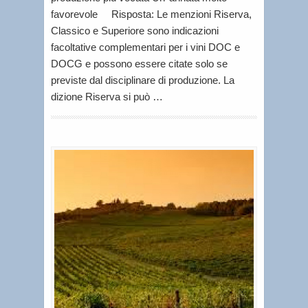
favorevole Risposta: Le menzioni Riserva,
Classico e Superiore sono indicazioni
facoltative complementari per i vini DOC e
DOCG e possono essere citate solo se
previste dal disciplinare di produzione. La
dizione Riserva si può …
C
h
e
c
o
s
’