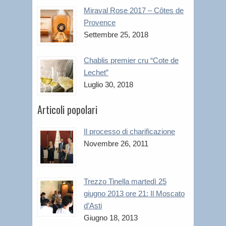
Miraval Rose 2017 – Côtes de
Provence
Settembre 25, 2018
Chablis premier cru “Cote de
Lechet”
Luglio 30, 2018
Articoli popolari
Il processo di charificazione
Novembre 26, 2011
Trezzo Tinella martedì 25
giugno 2013 ore 21: Il Moscato
d’Asti
Giugno 18, 2013