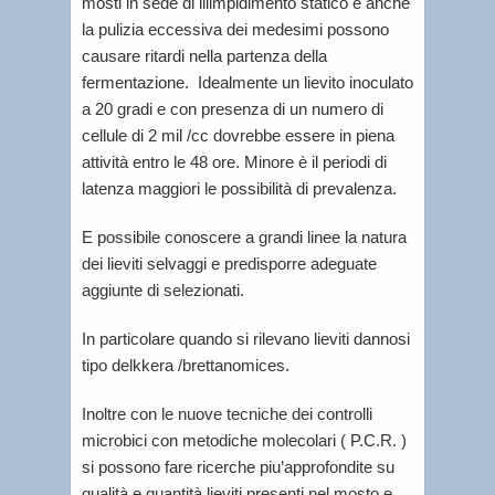
mosti in sede di illimpidimento statico e anche
la pulizia eccessiva dei medesimi possono
causare ritardi nella partenza della
fermentazione. Idealmente un lievito inoculato
a 20 gradi e con presenza di un numero di
cellule di 2 mil /cc dovrebbe essere in piena
attività entro le 48 ore. Minore è il periodi di
latenza maggiori le possibilità di prevalenza.
E possibile conoscere a grandi linee la natura
dei lieviti selvaggi e predisporre adeguate
aggiunte di selezionati.
In particolare quando si rilevano lieviti dannosi
tipo delkkera /brettanomices.
Inoltre con le nuove tecniche dei controlli
microbici con metodiche molecolari ( P.C.R. )
si possono fare ricerche piu’approfondite su
qualità e quantità lieviti presenti nel mosto e