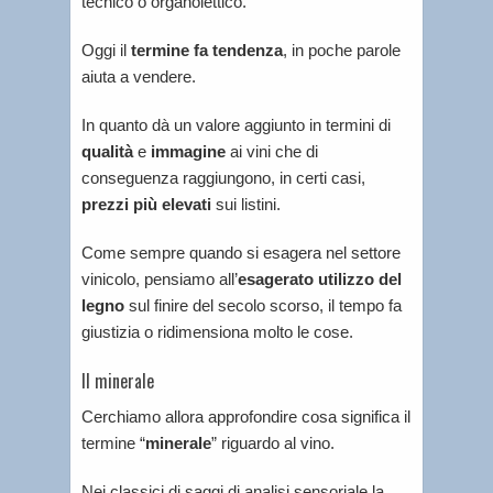
tecnico o organolettico.
Oggi il
termine fa tendenza
, in poche parole
aiuta a vendere.
In quanto dà un valore aggiunto in termini di
qualità
e
immagine
ai vini che di
conseguenza raggiungono, in certi casi,
prezzi più elevati
sui listini.
Come sempre quando si esagera nel settore
vinicolo, pensiamo all’
esagerato utilizzo del
legno
sul finire del secolo scorso, il tempo fa
giustizia o ridimensiona molto le cose.
Il minerale
Cerchiamo allora approfondire cosa significa il
termine “
minerale
” riguardo al vino.
Nei classici di saggi di analisi sensoriale la