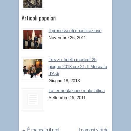
Articoli popolari
Il processo di charificazione
Novembre 26, 2011
Trezzo Tinella martedì 25
giugno 2013 ore 21: Il Moscato
d’Asti
Giugno 18, 2013
La fermentazione malo-lattica
Settembre 19, 2011
←
È mancato il prof.
I corposi vini del