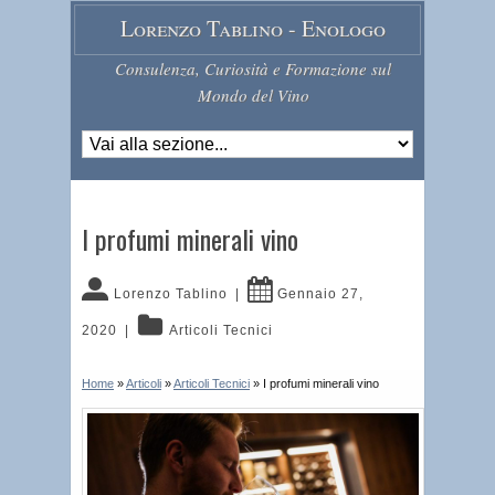
Lorenzo Tablino - Enologo
Consulenza, Curiosità e Formazione sul
Mondo del Vino
I profumi minerali vino
Lorenzo Tablino
|
Gennaio 27,
2020
|
Articoli Tecnici
Home
»
Articoli
»
Articoli Tecnici
»
I profumi minerali vino