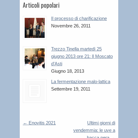
Articoli popolari
Il processo di charificazione
Novembre 26, 2011
Trezzo Tinella martedì 25
giugno 2013 ore 21: Il Moscato
d’Asti
Giugno 18, 2013
La fermentazione malo-lattica
Settembre 19, 2011
←
Enovitis 2021
Ultimi giorni di
vendemmia: le uve a
bacca nera
→