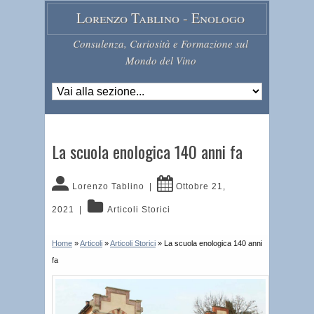
Lorenzo Tablino - Enologo
Consulenza, Curiosità e Formazione sul
Mondo del Vino
La scuola enologica 140 anni fa
Lorenzo Tablino
|
Ottobre 21,
2021
|
Articoli Storici
Home
»
Articoli
»
Articoli Storici
»
La scuola enologica 140 anni
fa