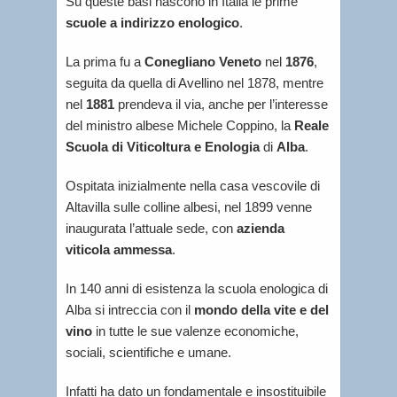
Su queste basi nascono in Italia le prime
scuole a indirizzo enologico
.
La prima fu a
Conegliano Veneto
nel
1876
,
seguita da quella di Avellino nel 1878, mentre
nel
1881
prendeva il via, anche per l’interesse
del ministro albese Michele Coppino, la
Reale
Scuola di Viticoltura e Enologia
di
Alba
.
Ospitata inizialmente nella casa vescovile di
Altavilla sulle colline albesi, nel 1899 venne
inaugurata l’attuale sede, con
azienda
viticola ammessa
.
In 140 anni di esistenza la scuola enologica di
Alba si intreccia con il
mondo della vite e del
vino
in tutte le sue valenze economiche,
sociali, scientifiche e umane.
Infatti ha dato un fondamentale e insostituibile