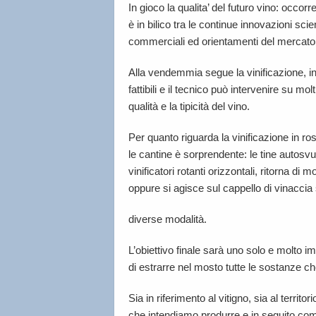
In gioco la qualita’ del futuro vino: occorre 
è in bilico tra le continue innovazioni sci
commerciali ed orientamenti del mercato
Alla vendemmia segue la vinificazione, 
fattibili e il tecnico può intervenire su m
qualità e la tipicità del vino.
Per quanto riguarda la vinificazione in ros
le cantine è sorprendente: le tine autosvu
vinificatori rotanti orizzontali, ritorna di
oppure si agisce sul cappello di vinacc
diverse modalità.
L’obiettivo finale sarà uno solo e molto 
di estrarre nel mosto tutte le sostanze che 
Sia in riferimento al vitigno, sia al territ
che intendiamo produrre e in seguito co