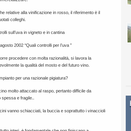
elative alla vinificazione in rosso, il riferimento è il
uotati colleghi.
li sull’uva in vigneto e in cantina
gosto 2002 “Quali controlli per l’uva ”
corre procedere con molta razionalità, si lavora la
evolmente la qualità del mosto e del futuro vino.
mpianto per una razionale pigiatura?
cino molto attaccato al raspo, pertanto difficile da
 spessa e fragile..
i acini vanno schiacciati, la buccia e soprattutto i vinaccioli
tutto interi, è fondamentale che non finiscano a