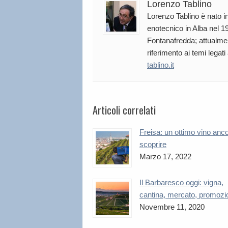
Lorenzo Tablino
Lorenzo Tablino è nato in
enotecnico in Alba nel 19
Fontanafredda; attualmen
riferimento ai temi legati
tablino.it
Articoli correlati
Freisa: un ottimo vino anc
scoprire
Marzo 17, 2022
Il Barbaresco oggi: vigna,
cantina, mercato, promozi
Novembre 11, 2020