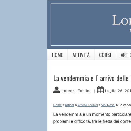
Lo
HOME
ATTIVITÀ
CORSI
ARTI
La vendemmia e l’ arrivo delle 
Lorenzo Tablino
|
Luglio 26, 20
Home
»
Articoli
»
Articoli Tecnici
»
Vini Rossi
»
La vende
La vendemmia è un momento particolare per
problemi e difficoltà, tra le fretta dei conf