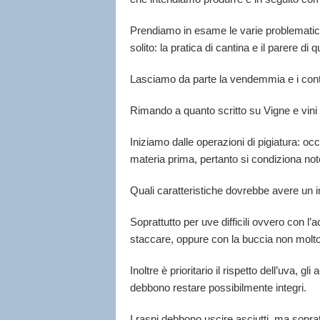
Prendiamo in esame le varie problematiche r
solito: la pratica di cantina e il parere di q
Lasciamo da parte la vendemmia e i control
Rimando a quanto scritto su Vigne e vini a
Iniziamo dalle operazioni di pigiatura: oc
materia prima, pertanto si condiziona not
Quali caratteristiche dovrebbe avere un i
Soprattutto per uve difficili ovvero con l’a
staccare, oppure con la buccia non molto
Inoltre è prioritario il rispetto dell’uva, gl
debbono restare possibilmente integri.
I raspi debbono uscire asciutti, ma soprat