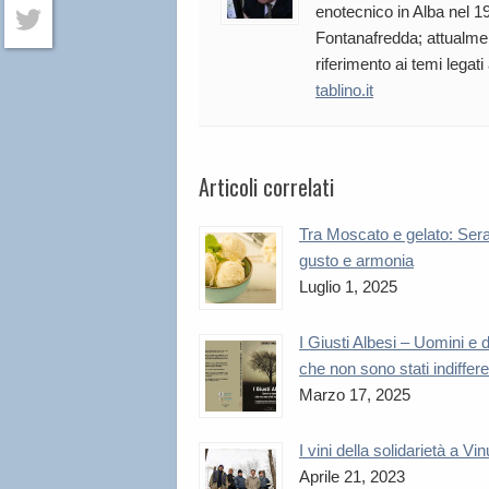
Facebook
enotecnico in Alba nel 19
Fontanafredda; attualmen
Twitter
riferimento ai temi legati
tablino.it
Articoli correlati
Tra Moscato e gelato: Sera
gusto e armonia
Luglio 1, 2025
I Giusti Albesi – Uomini e
che non sono stati indiffere
Marzo 17, 2025
I vini della solidarietà a Vi
Aprile 21, 2023