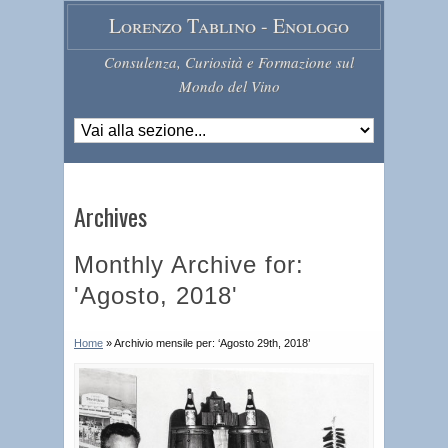
Lorenzo Tablino - Enologo
Consulenza, Curiosità e Formazione sul
Mondo del Vino
Archives
Monthly Archive for:
'Agosto, 2018'
Home
»
Archivio mensile per: ‘Agosto 29th, 2018’
6
0