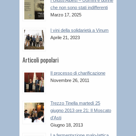
I Giusti Albesi – Uomini e donne
che non sono stati indifferenti
Marzo 17, 2025
I vini della solidarietà a Vinum
Aprile 21, 2023
Articoli popolari
Il processo di charificazione
Novembre 26, 2011
Trezzo Tinella martedì 25
giugno 2013 ore 21: Il Moscato
d’Asti
Giugno 18, 2013
La fermentazione malo-lattica