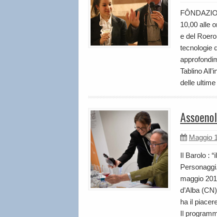
FÔNDAZION
10,00 alle 
e del Roero,
tecnologie d
approfondim
Tablino All
delle ultim
Assoenol
Maggio 1
Il Barolo : “
Personaggi.
maggio 2018
d’Alba (CN)
ha il piacer
Il program