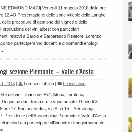
E ËDMUND MACIj Venerdì 11 maggio 2018 dalle ore
ore 12,4O Presentazione delle zone viticole delle Langhe
 delle procedure di gestione dei vigneti e delle
i produzione dei vini albesi con particolari
enti relativi a Barolo e Barbaresco Relatore: Lorenzo
’incontro parteciperanno docenti e diplomandi enologi
e …
ogi sezione Piemonte – Valle d’Aosta
0, 2018
|
Lorenzo Tablino
|
Le iniziative
il Re dei vini , il vino dei Re”. Storia, Territorio,
 Degustazione di vari cru e varie annate. Giovedì 3
 ore 17. Fontanafredda, via Alba 15 – Serralunga
 Il Presidente dell’Assoenologi Piemonte e Valle d’Aosta,
e di invitarLa a partecipare all’incontro di aggiornamento.
ma …