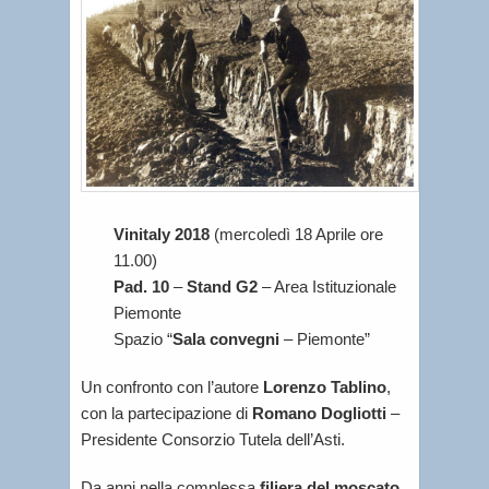
Vinitaly 2018
(mercoledì 18 Aprile ore
11.00)
Pad. 10
–
Stand G2
– Area Istituzionale
Piemonte
Spazio “
Sala convegni
– Piemonte”
Un confronto con l’autore
Lorenzo Tablino
,
con la partecipazione di
Romano Dogliotti
–
Presidente Consorzio Tutela dell’Asti.
Da anni nella complessa
filiera del moscato