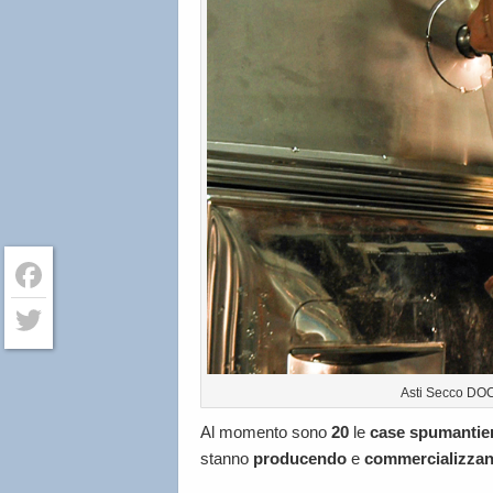
Facebook
Twitter
Asti Secco DOC
Al momento sono
20
le
case spumantie
stanno
producendo
e
commercializza