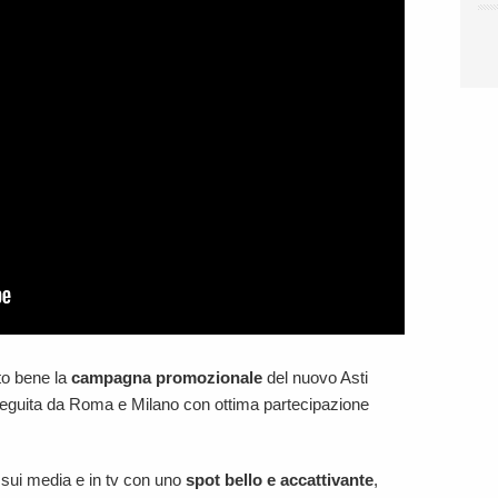
to bene la
campagna promozionale
del nuovo Asti
 seguita da Roma e Milano con ottima partecipazione
sui media e in tv con uno
spot bello e accattivante
,