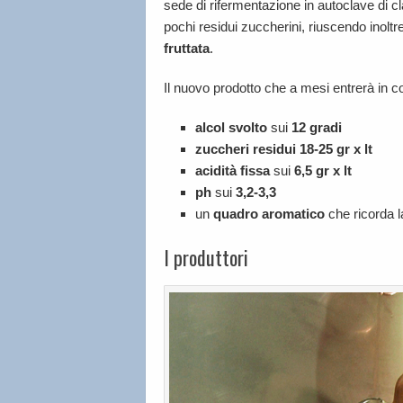
sede di rifermentazione in autoclave di c
pochi residui zuccherini, riuscendo inolt
fruttata
.
Il nuovo prodotto che a mesi entrerà in
alcol svolto
sui
12 gradi
zuccheri residui 18-25 gr x lt
acidità fissa
sui
6,5 gr x lt
ph
sui
3,2-3,3
un
quadro aromatico
che ricorda 
I produttori