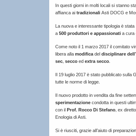
In questi giorni in molti locali si stanno s
affianca ai
tradizionali
Asti DOCG e Mo
La nuova e interessante tipologia è stat
a
500 produttori e appassionati
a cura
Come noto il 1 marzo 2017 il comitato vinic
libera alla
modifica
del
disciplinare dell
sec
,
secco
ed
extra secco
.
Il 19 luglio 2017 è stato pubblicato sulla 
tutte le norme di legge.
Il nuovo prodotto in vendita da fine sett
sperimentazione
condotta in questi ulti
con il
Prof. Rocco Di Stefano
, ex dirett
Enologia di Asti.
Si è riusciti, grazie all’aiuto di preparazio