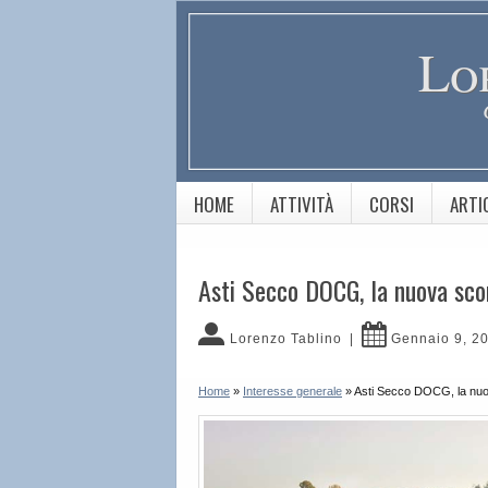
Lo
HOME
ATTIVITÀ
CORSI
ARTI
Asti Secco DOCG, la nuova sc
Lorenzo Tablino
|
Gennaio 9, 2
Home
»
Interesse generale
»
Asti Secco DOCG, la nu