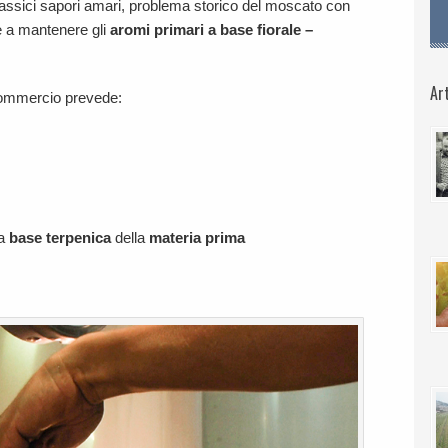
lassici sapori amari, problema storico del moscato con
re a mantenere gli
aromi primari
a base fiorale –
Art
 commercio prevede:
la
base terpenica
della
materia
prima