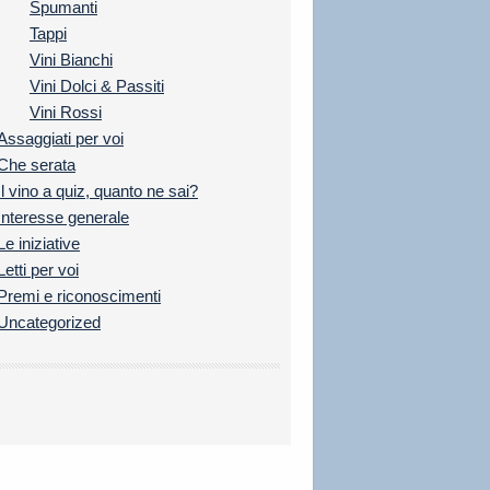
Spumanti
Tappi
Vini Bianchi
Vini Dolci & Passiti
Vini Rossi
Assaggiati per voi
Che serata
Il vino a quiz, quanto ne sai?
Interesse generale
Le iniziative
Letti per voi
Premi e riconoscimenti
Uncategorized