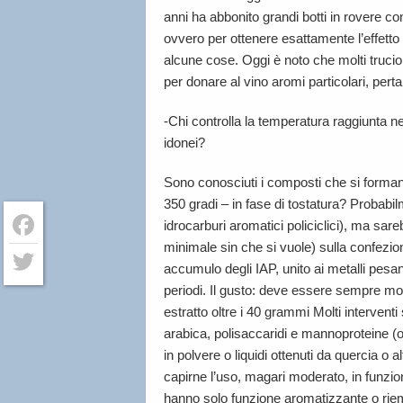
anni ha abbonito grandi botti in rovere co
ovvero per ottenere esattamente l’effetto 
alcune cose. Oggi è noto che molti truciol
per donare al vino aromi particolari, perta
-Chi controlla la temperatura raggiunta n
idonei?
Sono conosciuti i composti che si formano
350 gradi – in fase di tostatura? Probabil
idrocarburi aromatici policiclici), ma sare
minimale sin che si vuole) sulla confezion
Facebook
accumulo degli IAP, unito ai metalli pesan
periodi. Il gusto: deve essere sempre mo
Twitter
estratto oltre i 40 grammi Molti intervent
arabica, polisaccaridi e mannoproteine 
in polvere o liquidi ottenuti da quercia o 
capirne l’uso, magari moderato, in funzio
hanno solo funzione aromatizzante o riem