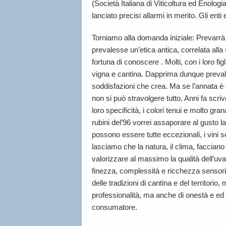
(Società Italiana di Viticoltura ed Enologi
lanciato precisi allarmi in merito. Gli en
Torniamo alla domanda iniziale: Prevarrà il
prevalesse un’etica antica, correlata alla
fortuna di conoscere . Molti, con i loro fi
vigna e cantina. Dapprima dunque prevalg
soddisfazioni che crea. Ma se l’annata è c
non si può stravolgere tutto. Anni fa scriv
loro specificità, i colori tenui e molto gran
rubini del’96 vorrei assaporare al gusto l
possono essere tutte eccezionali, i vini semp
lasciamo che la natura, il clima, faccian
valorizzare al massimo la qualità dell’u
finezza, complessità e ricchezza sensoria
delle tradizioni di cantina e del territori
professionalità, ma anche di onestà e ed e
consumatore.