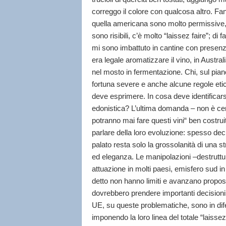
correggo il colore con qualcosa altro. Fa
quella americana sono molto permissive, i 
sono risibili, c’è molto “laissez faire”; di 
mi sono imbattuto in cantine con presenze 
era legale aromatizzare il vino, in Australi
nel mosto in fermentazione. Chi, sul pian
fortuna severe e anche alcune regole et
deve esprimere. In cosa deve identificars
edonistica? L’ultima domanda – non è cer
potranno mai fare questi vini“ ben costru
parlare della loro evoluzione: spesso dec
palato resta solo la grossolanità di una s
ed eleganza. Le manipolazioni –destruttur
attuazione in molti paesi, emisfero sud i
detto non hanno limiti e avanzano proposte 
dovrebbero prendere importanti decisioni 
UE, su queste problematiche, sono in dif
imponendo la loro linea del totale “laiss