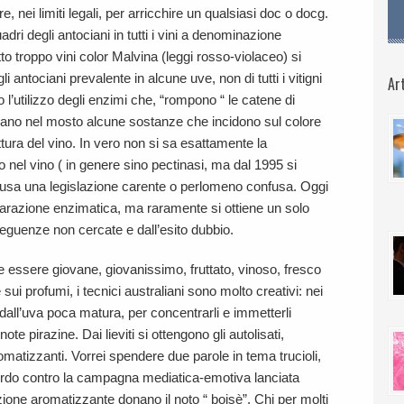
 nei limiti legali, per arricchire un qualsiasi doc o docg.
adri degli antociani in tutti i vini a denominazione
tto troppo vini color Malvina (leggi rosso-violaceo) si
i antociani prevalente in alcune uve, non di tutti i vitigni
Art
 l’utilizzo degli enzimi che, “rompono “ le catene di
iberano nel mosto alcune sostanze che incidono sul colore
tura del vino. In vero non si sa esattamente la
nel vino ( in genere sino pectinasi, ma dal 1995 si
usa una legislazione carente o perlomeno confusa. Oggi
eparazione enzimatica, ma raramente si ottiene un solo
eguenze non cercate e dall’esito dubbio.
 essere giovane, giovanissimo, fruttato, vinoso, fresco
sui profumi, i tecnici australiani sono molto creativi: nei
all’uva poca matura, per concentrarli e immetterli
te pirazine. Dai lieviti si ottengono gli autolisati,
omatizzanti. Vorrei spendere due parole in tema trucioli,
ordo contro la campagna mediatica-emotiva lanciata
zione aromatizzante donano il noto “ boisè”. Chi per molti