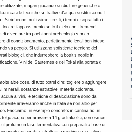
zie utilizzate, magari giocando su diciture generiche o
alcuni casi le tecniche sottrattive d’acqua sostituiscono il
. Si riducono moltissimo i costi, i tempi e soprattutto i
de. Inoltre l’appassimento sotto il cielo con i tremendi
 di diventare tra pochi anni archeologia storico –
mere di condizionamento, perfettamente legali ben inteso.
ondo va peggio. Si utilizzano sofisticate tecniche del
ti biologici, che indurrebbero la botritis nobile in
ficazione. Vini del Sauternes e del Tokai alla portata di
lte altre cose, di tutto potrei dire: togliere o aggiungere
ali minerali, sostanze estrattive, materia colorante.
acqua ai vini, le tecniche di dealcolazione sono da
bilmente arriveranno anche in Italia se non altro per
atico. Facciamo un esempio concreto: in cantina ho un
tolgo acqua per arrivare a 14 gradi alcolici, con osmosi
go il profumo in fase fermentativa con preparati a base di
mannoproteine per dare struttura e morbidezza e infine