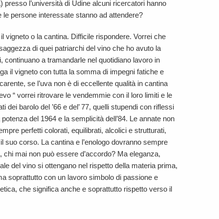
a) presso l’università di Udine alcuni ricercatori hanno
ti e le persone interessate stanno ad attendere?
 vigneto o la cantina. Difficile rispondere. Vorrei che
 saggezza di quei patriarchi del vino che ho avuto la
gli, continuano a tramandarle nel quotidiano lavoro in
a il vigneto con tutta la somma di impegni fatiche e
arente, se l’uva non è di eccellente qualità in cantina
evo “ vorrei ritrovare le vendemmie con il loro limiti e le
ati dei barolo del ’66 e del’ 77, quelli stupendi con riflessi
a potenza del 1964 e la semplicità dell’84. Le annate non
re perfetti colorati, equilibrati, alcolici e strutturati,
o il suo corso. La cantina e l’enologo dovranno sempre
va, chi mai non può essere d’accordo? Ma eleganza,
le del vino si ottengano nel rispetto della materia prima,
o, ma soprattutto con un lavoro simbolo di passione e
tica, che significa anche e soprattutto rispetto verso il