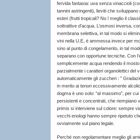
fervida fantasia: uva senza vinaccioli (c
tannini astringenti), lieviti che sviluppan
esteri (frutti tropicali? No ! meglio il cla
sottrattive d’acqua. L’osmosi inversa, co
membrana selettiva, in tal modo si elimina
vini nella U.E, è ammessa invece per most
sino al punto di congelamento, in tal modo
separano con opportune tecniche. Con l’e
semplicemente acqua rendendo il mosto è 
parzialmente i caratteri organolettici del
automaticamente gli zuccheri : ” Gradazion
in merito ai tenori eccessivamente alcolici
dogma è uno solo: “al massimo”, per cui vi
persistenti e concentrati, che riempiano vi
primis si interviene sul colore: sempre vi
vecchi enologi hanno sempre ripetuto che
ovviamente sul piano legale.
Perché non regolamentare meglio gli arri