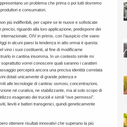
 rappresentano un problema che prima o poi tutti dovremo
, produttori e consumatori.
 più indifferibili, per capire se le nuove e sofisticate
 precisi, riguardo alla loro applicazione, predisporre dei
e internazionale, OIV in primis, con l’auspicio che siano
. Oggi in alcuni paesi la tendenza in atto ormai è questa:
el vino i suoi costituenti, al fine di modificarne
ostruirlo in cantina insomma. In un contesto simile mi
soprattutto vorrei conoscere quali saranno i caratteri
’assaggio percepirà ancora una precisa identità correlata
 vini dotati unicamente di grande potenza e
iti alle tecnologie di cantina: osmosi, concentrazioni,
funzione né curativa, ne stabilizzante, ma al solo scopo di
utilizzo esagerato dei trucioli e simili “ove permessi”.
i, lieviti e batteri transgenici, quindi geneticamente
ero ottenere risultati innovativi che superano la più