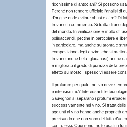
ricchissime di antociani? Si possono usare,
Perché non rendere ufficiale l‘analisi di qu
d’origine onde evitare abusi e altro? Di fa
trovano in commercio. Si tratta di uno degl
del mondo. In vinificazione è molto diffuso
polisaccaridi, pectine in particolare e l
in particolare, ma anche su aroma e strut
composizione degli enzimi che si mettono 
trovano anche beta- glucanasi) anche ca
è migliorato il grado di purezza della pr
effetto su mosto , spesso vi essere cons
Il profumo: per quale motivo deve sempre
e intensissimo? Interessanti le tecnologie 
Sauvignon si separano i profumi erbacei d
successivamente nel vino. Si tratta delle no
aggiunti al vino hanno anche proprietà ar
precisando che non sono del tutto d’acc
contro essi. Oggi sono molto usati in fun