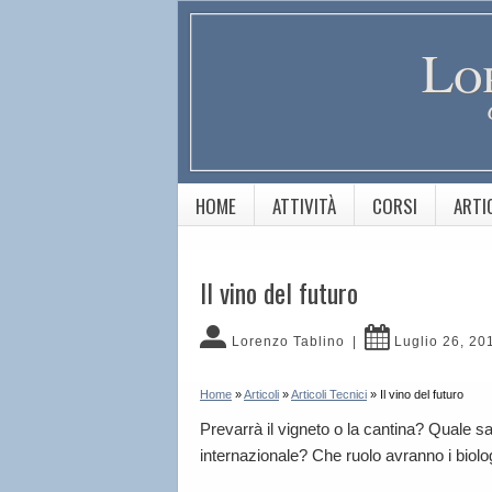
Lo
HOME
ATTIVITÀ
CORSI
ARTI
Il vino del futuro
Lorenzo Tablino
|
Luglio 26, 20
Home
»
Articoli
»
Articoli Tecnici
»
Il vino del futuro
Prevarrà il vigneto o la cantina? Quale sar
internazionale? Che ruolo avranno i biologi