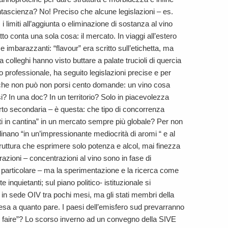
ntascienza? No! Preciso che alcune legislazioni – es.
limiti all’aggiunta o eliminazione di sostanza al vino
fatto conta una sola cosa: il mercato. In viaggi all’estero
imbarazzanti: “flavour” era scritto sull’etichetta, ma
a colleghi hanno visto buttare a palate trucioli di quercia
o professionale, ha seguito legislazioni precise e per
iche non può non porsi cento domande: un vino cosa
i? In una doc? In un territorio? Solo in piacevolezza
to secondaria – è questa: che tipo di concorrenza
iti in cantina” in un mercato sempre più globale? Per non
linano “in un’impressionante mediocrità di aromi “ e al
truttura che esprimere solo potenza e alcol, mai finezza
azioni – concentrazioni al vino sono in fase di
n particolare – ma la sperimentazione e la ricerca come
inquietanti; sul piano politico- istituzionale si
in sede OIV tra pochi mesi, ma gli stati membri della
esa a quanto pare. I paesi dell’emisfero sud prevarranno
ez faire”? Lo scorso inverno ad un convegno della SIVE