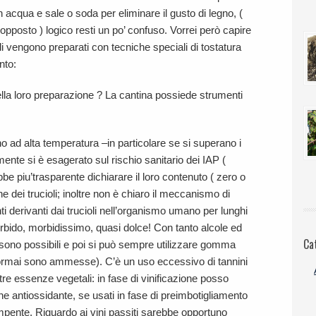
n acqua e sale o soda per eliminare il gusto di legno, (
opposto ) logico resti un po’ confuso. Vorrei però capire
i vengono preparati con tecniche speciali di tostatura
nto:
ella loro preparazione ? La cantina possiede strumenti
 ad alta temperatura –in particolare se si superano i
mente si è esagerato sul rischio sanitario dei IAP (
bbe piu’trasparente dichiarare il loro contenuto ( zero o
e dei trucioli; inoltre non è chiaro il meccanismo di
ti derivanti dai trucioli nell’organismo umano per lunghi
rbido, morbidissimo, quasi dolce! Con tanto alcole ed
Ca
i sono possibili e poi si può sempre utilizzare gomma
(ormai sono ammesse). C’è un uso eccessivo di tannini
altre essenze vegetali: in fase di vinificazione posso
ne antiossidante, se usati in fase di preimbotigliamento
pente. Riguardo ai vini passiti sarebbe opportuno