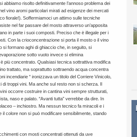
osi abbiamo risolto definitivamente l’annoso problema dei
o nel vino aromi particolari mirati ad esigenze dei mercati
ssico fiorale!). Soffermiamoci un attimo sulle tecniche
nsiste nel far passare del mosto attraverso un’apposita
no in parte i suoi composti. Preciso che è illegale per i
i. Con la crioconcentrazione si porta il mosto o il vino
 si formano aghi di ghiaccio che, in seguito, si
vaporazione sotto vuoto invece si elimina
più concentrato. Qualsiasi tecnica sottrattiva modifica
 vino trattato, ma soprattutto sottraendo acqua concentra
i incendiarie “ ironizzava un titolo del Corriere Vinicolo,
 di troppi vini. Ma anche sul resto non si scherza. Il
ni occorre costruire in cantina vini sempre strutturati,
sta, naso e palato. “Avanti tutta” verrebbe da dire. In
olaceo – inchiostro. Ma nessun tecnico fa miracoli e i
 il colore non si può modificare sensibilmente, stando
cchimenti con mosti concentrati ottenuti da uve