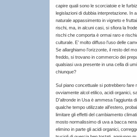
capire quali sono le scorciatoie e le furbi
legislazioni di dubbia interpretazione. In 
naturale appassimento in vigneto e fruttaio
rischi, ma, in alcuni casi, si sfiora la fro
rischi che comporta è ormai raro e rischia
culturale. E’ molto diffuso l’uso delle ca
Se allarghiamo l’orizzonte, il resto del m
freddo, si trovano in commercio dei prepara
qualsiasi uva presente in una cella di umi
chiunque?
Sul piano concettuale si potrebbero fare mo
ovviamente alcol etilico, acidi organici, s
D’altronde in Usa è ammesa l’aggiunta di 
qualche tempo utilizzate all’estero, proba
limitare gli effetti del cambiamento clim
mosto normalissimo di uva a bacca nera: 
elimino in parte gli acidi organici, correg
trucioli di quercia ben tostati, aggiungo 