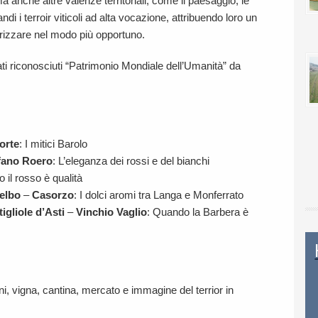
 anche altre valenze territoriali, come il paesaggio, le
di i terroir viticoli ad alta vocazione, attribuendo loro un
lorizzare nel modo più opportuno.
tati riconosciuti “Patrimonio Mondiale dell’Umanità” da
orte
: I mitici Barolo
fano Roero
: L’eleganza dei rossi e del bianchi
 il rosso è qualità
elbo
–
Casorzo
: I dolci aromi tra Langa e Monferrato
igliole d’Asti
–
Vinchio Vaglio
: Quando la Barbera è
ioni, vigna, cantina, mercato e immagine del terrior in