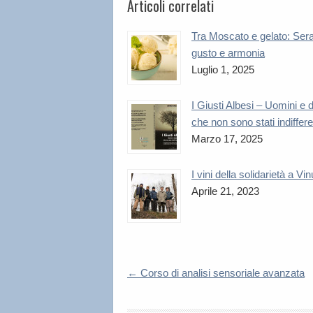
Articoli correlati
Tra Moscato e gelato: Sera
gusto e armonia
Luglio 1, 2025
I Giusti Albesi – Uomini e
che non sono stati indiffere
Marzo 17, 2025
I vini della solidarietà a Vi
Aprile 21, 2023
←
Corso di analisi sensoriale avanzata