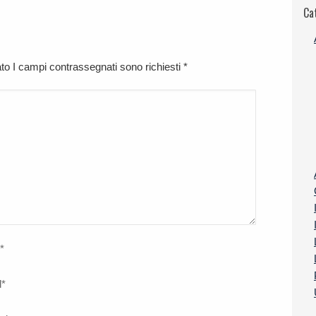
Ca
cato I campi contrassegnati sono richiesti
*
*
l
*