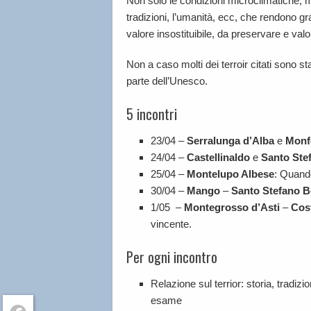
Non solo le condizioni microclimatiche, ma
tradizioni, l’umanità, ecc, che rendono gran
valore insostituibile, da preservare e va
Non a caso molti dei terroir citati sono s
parte dell’Unesco.
5 incontri
23/04 –
Serralunga d’Alba
e
Monf
24/04 –
Castellinaldo
e
Santo Ste
25/04 –
Montelupo Albese
: Quando
30/04 –
Mango
–
Santo Stefano B
1/05 –
Montegrosso d’Asti
–
Cost
vincente.
Per ogni incontro
Relazione sul terrior: storia, tradiz
esame