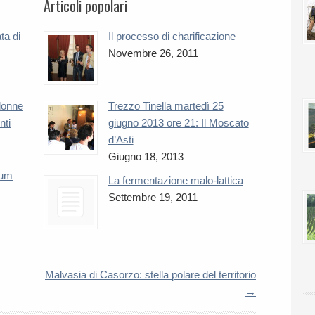
Articoli popolari
ta di
Il processo di charificazione
Novembre 26, 2011
 donne
Trezzo Tinella martedì 25
nti
giugno 2013 ore 21: Il Moscato
d’Asti
Giugno 18, 2013
num
La fermentazione malo-lattica
Settembre 19, 2011
Malvasia di Casorzo: stella polare del territorio
→