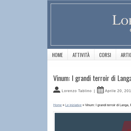
Lo
HOME
ATTIVITÀ
CORSI
ARTI
Vinum: I grandi terroir di Lan
Lorenzo Tablino
|
Aprile 20, 20
Home
»
Le iniziative
»
Vinum: I grandi terroir di Langa