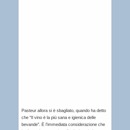
n
o
Dicemb
12,
2023
|
Lorenzo
Tablino
|
Interes
general
Pasteur allora si è sbagliato, quando ha detto
che “Il vino è la più sana e igienica delle
bevande”. È l’immediata considerazione che