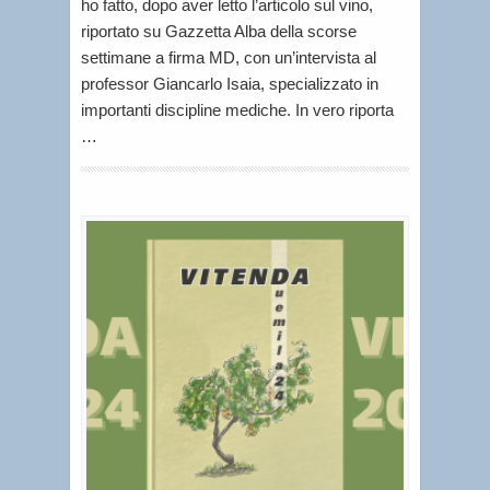
ho fatto, dopo aver letto l’articolo sul vino,
riportato su Gazzetta Alba della scorse
settimane a firma MD, con un’intervista al
professor Giancarlo Isaia, specializzato in
importanti discipline mediche. In vero riporta
…
V
i
t
e
n
d
a