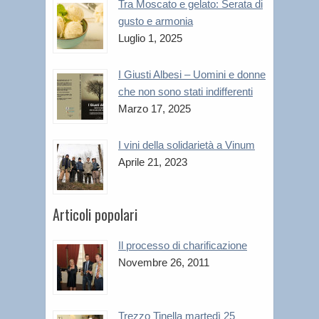
Tra Moscato e gelato: Serata di
gusto e armonia
Luglio 1, 2025
I Giusti Albesi – Uomini e donne
che non sono stati indifferenti
Marzo 17, 2025
I vini della solidarietà a Vinum
Aprile 21, 2023
Articoli popolari
Il processo di charificazione
Novembre 26, 2011
Trezzo Tinella martedì 25