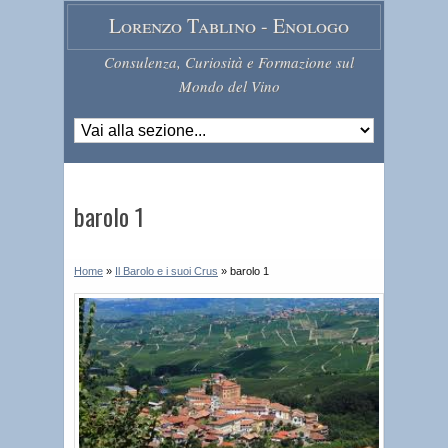
Lorenzo Tablino - Enologo
Consulenza, Curiosità e Formazione sul
Mondo del Vino
barolo 1
Home
»
Il Barolo e i suoi Crus
»
barolo 1