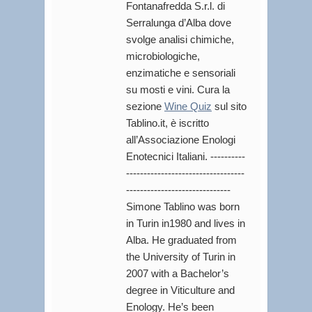
Fontanafredda S.r.l. di
Serralunga d’Alba dove
svolge analisi chimiche,
microbiologiche,
enzimatiche e sensoriali
su mosti e vini. Cura la
sezione
Wine Quiz
sul sito
Tablino.it, è iscritto
all’Associazione Enologi
Enotecnici Italiani. ----------
----------------------------------
------------------------------
Simone Tablino was born
in Turin in1980 and lives in
Alba. He graduated from
the University of Turin in
2007 with a Bachelor’s
degree in Viticulture and
Enology. He’s been