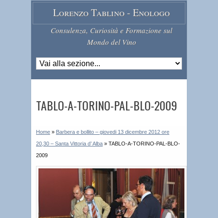
Lorenzo Tablino - Enologo
Consulenza, Curiosità e Formazione sul
Mondo del Vino
TABLO-A-TORINO-PAL-BLO-2009
Home
»
Barbera e bollito – giovedi 13 dicembre 2012 ore
20,30 – Santa Vittoria d’ Alba
»
TABLO-A-TORINO-PAL-BLO-
2009