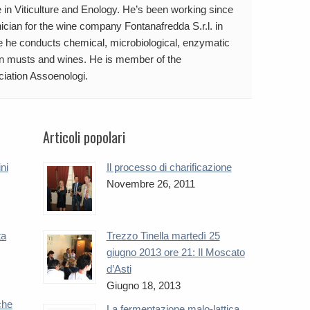
 in Viticulture and Enology. He’s been working since
ician for the wine company Fontanafredda S.r.l. in
e he conducts chemical, microbiological, enzymatic
on musts and wines. He is member of the
ciation Assoenologi.
Articoli popolari
ini
Il processo di charificazione
Novembre 26, 2011
ta
Trezzo Tinella martedì 25
giugno 2013 ore 21: Il Moscato
d’Asti
Giugno 18, 2013
che
La fermentazione malo-lattica