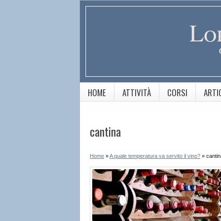
Lo
HOME
ATTIVITÀ
CORSI
ARTI
cantina
Home
»
A quale temperatura va servito il vino?
»
cantin