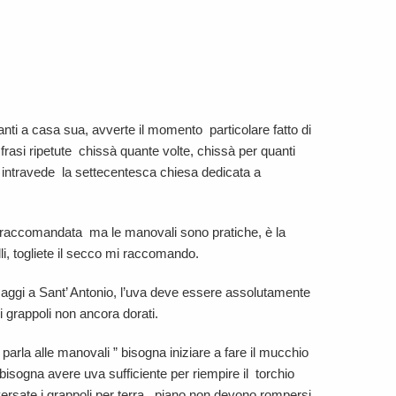
anti a casa sua, avverte il momento particolare fatto di
 di frasi ripetute chissà quante volte, chissà per quanti
 si intravede la settecentesca chiesa dedicata a
è raccomandata ma le manovali sono pratiche, è la
, togliete il secco mi raccomando.
ssaggi a Sant’ Antonio, l’uva deve essere assolutamente
 i grappoli non ancora dorati.
 parla alle manovali ” bisogna iniziare a fare il mucchio
 bisogna avere uva sufficiente per riempire il torchio
rsate i grappoli per terra, piano non devono rompersi