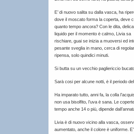
E’ di nuovo salita su dalla vasca, ha ripe
dove il moscato forma la coperta, deve c
quanto tempo ancora? Con le dita, delicat
liquido per il momento è calmo, Livia sa
rischiare, guai se inizia a muoversi ed in
pesante sveglia in mano, cerca di regol
ripensa, solo quindici minuti.
Si butta su un vecchio pagliericcio bucato
Sarà cosi per alcune notti, è il periodo del
Ha imparato tutto, anni fa, la colla l’acqu
non usa bisolfito, l’uva è sana. Le coper
tempo anche 14 o più, dipende dall’annat
Livia è di nuovo vicino alla vasca, osser
aumentato, anche il colore è uniforme. E’