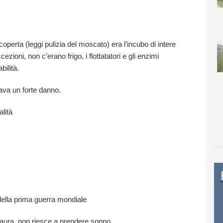
coperta (leggi pulizia del moscato) era l’incubo di intere
ezioni, non c’erano frigo, i flottatatori e gli enzimi
bilità.
ava un forte danno.
lità
 della prima guerra mondiale
paura, non riesce a prendere sonno.