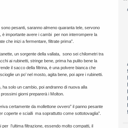
le, sono pesanti, saranno almeno quaranta tele, servono
i, è importante avere i cambi per non interrompere la
te che inizi a fermentare, filtrate prima”.
nette, un sorgente della vallata, sono sei chilometri tra
acchi ai rubinetti, stringe bene, prima ha pulito bene la
ende il sacco della filtrina, è una polvere bianca che
scioglie un po’ nel mosto, agita bene, poi apre i rubinetti.
o, ha solo un cambio, poi andranno di nuova alla
 prossimi giorni preparerà i Molton.
, deriva certamente da mollettone ovvero” il panno pesante
r coperte e scialli ma soprattutto come sottotovaglia”.
per l’ultima filtrazione, essendo molto compatti, il