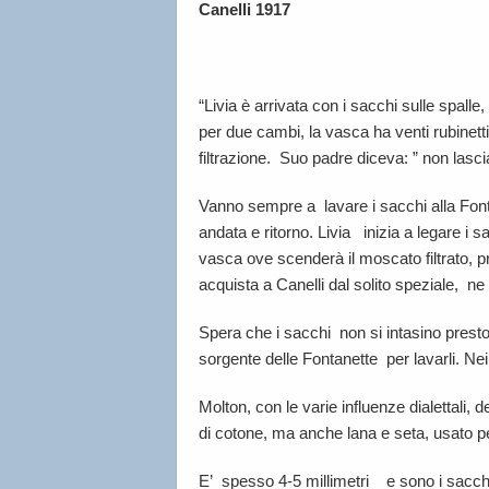
Canelli 1917
“Livia è arrivata con i sacchi sulle spal
per due cambi, la vasca ha venti rubinett
filtrazione. Suo padre diceva: ” non lascia
Vanno sempre a lavare i sacchi alla Fonta
andata e ritorno. Livia inizia a legare i s
vasca ove scenderà il moscato filtrato, pr
acquista a Canelli dal solito speziale, ne 
Spera che i sacchi non si intasino prest
sorgente delle Fontanette per lavarli. Nei
Molton, con le varie influenze dialettali
di cotone, ma anche lana e seta, usato pe
E’ spesso 4-5 millimetri e sono i sacchi 