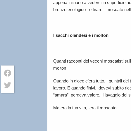
appena iniziano a vedersi in superficie acc
bronzo enologico e tirare il moscato nella
I sacchi olandesi e i molton
Quanti racconti dei vecchi moscatisti sulla
molton
Quando in gioco c’era tutto. I quintali de
Facebook
lavoro. E quando finivi, dovevi subito r
Twitter
“amara”, perdeva valore. Il lavaggio dei
Ma era la tua vita, era il moscato.