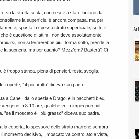
rcorso la stretta scala, non riesce a stare lontano da
ontrollarne la superficie, è ancora compatta, ma per
amente, sposta lo spesso strato superficiale, sotto il
Art
 che è questione di attimi, non deve assolutamente
torbidirsi, non si fermerebbe più. Torma sotto, prende la
are la suoneria, ma per quanto? Mezz’ora? Basterà? Ci
, è troppo stanca, piena di pensieri, resta sveglia.
le coperte, ” il più brutto” diceva suo padre.
ista a Canelli dallo speziale Drago, è in pacchetti bleu,
te vengono in 8-10 ore, qualche volta impiegano più
a, ”se il moscato è più grasso” diceva suo padre.
va la coperta, lo spessore dello strato marrone sembra
 il momento decisivo, il moscato va controllato a vista,