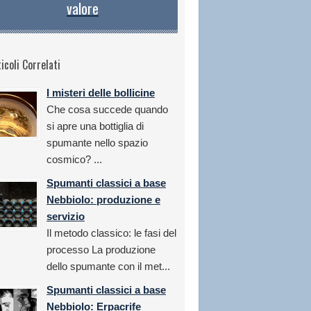
valore
icoli Correlati
I misteri delle bollicine
Che cosa succede quando
si apre una bottiglia di
spumante nello spazio
cosmico? ...
Spumanti classici a base
Nebbiolo: produzione e
servizio
Il metodo classico: le fasi del
processo La produzione
dello spumante con il met...
Spumanti classici a base
Nebbiolo: Erpacrife