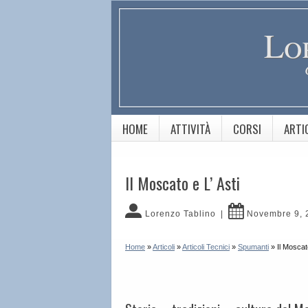
Lo
HOME
ATTIVITÀ
CORSI
ARTI
Il Moscato e L’ Asti
Lorenzo Tablino
|
Novembre 9, 
Home
»
Articoli
»
Articoli Tecnici
»
Spumanti
»
Il Moscato