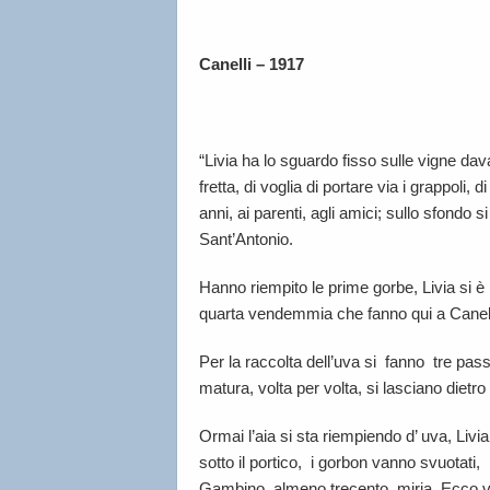
Canelli – 1917
“Livia ha lo sguardo fisso sulle vigne dav
fretta, di voglia di portare via i grappoli,
anni, ai parenti, agli amici; sullo sfondo
Sant’Antonio.
Hanno riempito le prime gorbe, Livia si 
quarta vendemmia che fanno qui a Canelli
Per la raccolta dell’uva si fanno tre pa
matura, volta per volta, si lasciano dietro
Ormai l’aia si sta riempiendo d’ uva, Livia
sotto il portico, i gorbon vanno svuotati,
Gambino, almeno trecento miria. Ecco ve