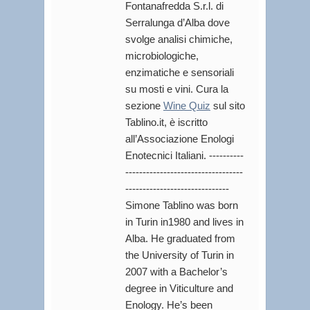
Fontanafredda S.r.l. di
Serralunga d’Alba dove
svolge analisi chimiche,
microbiologiche,
enzimatiche e sensoriali
su mosti e vini. Cura la
sezione
Wine Quiz
sul sito
Tablino.it, è iscritto
all’Associazione Enologi
Enotecnici Italiani. ----------
----------------------------------
------------------------------
Simone Tablino was born
in Turin in1980 and lives in
Alba. He graduated from
the University of Turin in
2007 with a Bachelor’s
degree in Viticulture and
Enology. He’s been