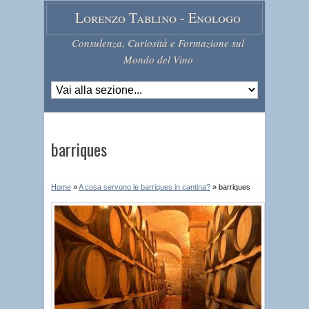
Lorenzo Tablino - Enologo
Consulenza, Curiosità e Formazione sul
Mondo del Vino
barriques
Home
»
A cosa servono le barriques in cantina?
»
barriques