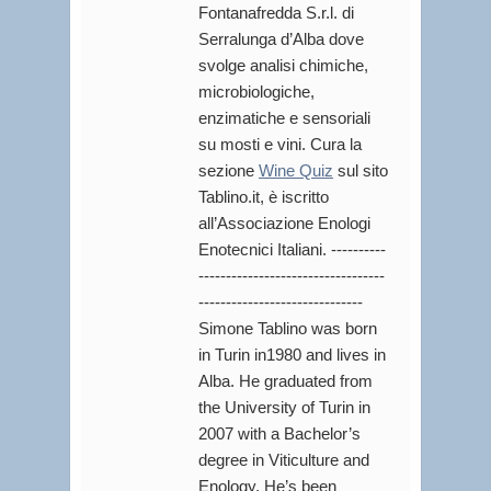
Fontanafredda S.r.l. di
Serralunga d’Alba dove
svolge analisi chimiche,
microbiologiche,
enzimatiche e sensoriali
su mosti e vini. Cura la
sezione
Wine Quiz
sul sito
Tablino.it, è iscritto
all’Associazione Enologi
Enotecnici Italiani. ----------
----------------------------------
------------------------------
Simone Tablino was born
in Turin in1980 and lives in
Alba. He graduated from
the University of Turin in
2007 with a Bachelor’s
degree in Viticulture and
Enology. He’s been