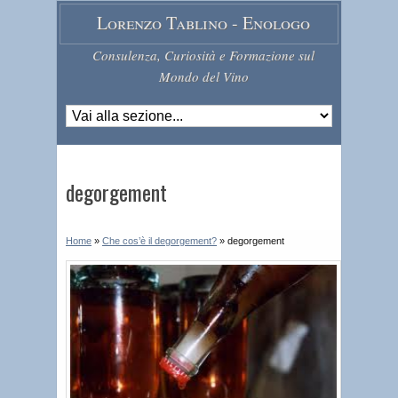
Lorenzo Tablino - Enologo
Consulenza, Curiosità e Formazione sul
Mondo del Vino
degorgement
Home
»
Che cos’è il degorgement?
»
degorgement