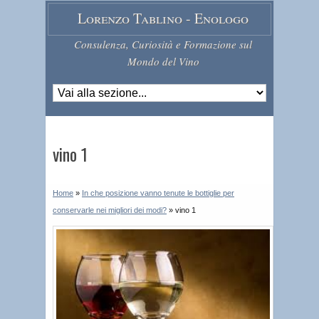
Lorenzo Tablino - Enologo
Consulenza, Curiosità e Formazione sul
Mondo del Vino
vino 1
Home
»
In che posizione vanno tenute le bottiglie per
conservarle nei migliori dei modi?
»
vino 1