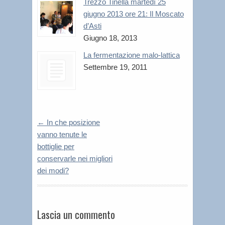
Trezzo Tinella martedì 25
giugno 2013 ore 21: Il Moscato
d’Asti
Giugno 18, 2013
La fermentazione malo-lattica
Settembre 19, 2011
←
In che posizione
vanno tenute le
bottiglie per
conservarle nei migliori
dei modi?
Lascia un commento