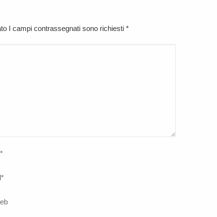
cato I campi contrassegnati sono richiesti
*
*
l
*
web