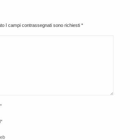
cato I campi contrassegnati sono richiesti
*
*
l
*
web