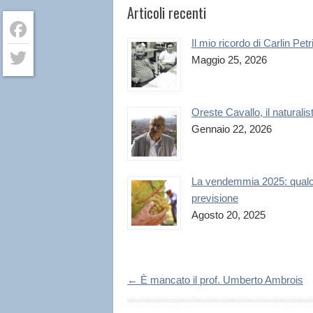
Articoli recenti
Il mio ricordo di Carlin Petr
Facebook
Maggio 25, 2026
Twitter
Oreste Cavallo, il naturalis
Gennaio 22, 2026
La vendemmia 2025: qual
previsione
Agosto 20, 2025
←
È mancato il prof. Umberto Ambrois