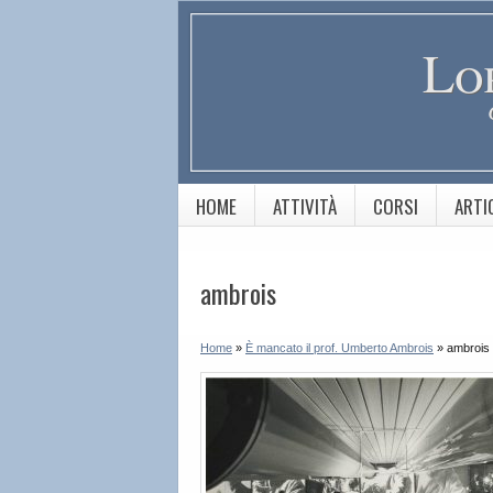
Lo
HOME
ATTIVITÀ
CORSI
ARTI
ambrois
Home
»
È mancato il prof. Umberto Ambrois
»
ambrois