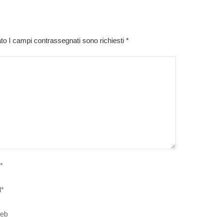
cato I campi contrassegnati sono richiesti
*
*
l
*
web