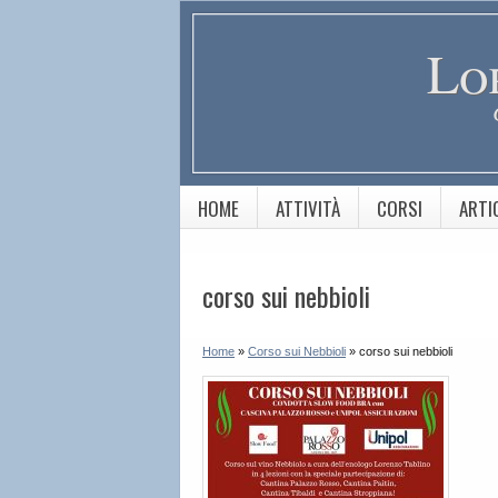
Lo
HOME
ATTIVITÀ
CORSI
ARTI
corso sui nebbioli
Home
»
Corso sui Nebbioli
»
corso sui nebbioli