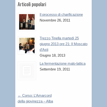
Articoli popolari
Il processo di charificazione
Novembre 26, 2011
Trezzo Tinella martedì 25
giugno 2013 ore 21: Il Moscato
d’Asti
Giugno 18, 2013
La fermentazione malo-lattica
Settembre 19, 2011
←
Corso: L’Amarcord
della giovinezza – Alba