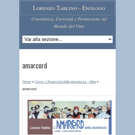
Lorenzo Tablino - Enologo
Consulenza, Curiosità e Formazione sul
Mondo del Vino
amarcord
Home
»
Corso: L’Amarcord della giovinezza – Alba
»
amarcord