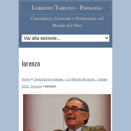
Lorenzo Tablino - Enologo
Consulenza, Curiosità e Formazione sul
Mondo del Vino
lorenzo
Home
»
Degustazioni guidate – Le officine del gusto – Natale
2016, Govone
»
lorenzo