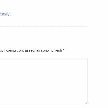
restige
cato I campi contrassegnati sono richiesti
*