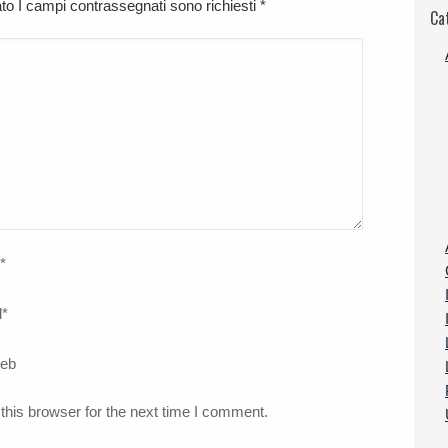
cato I campi contrassegnati sono richiesti
*
Ca
*
l
*
web
this browser for the next time I comment.