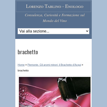
Lorenzo Tablino - Enologo
Consulenza, Curiosità e Formazione sul
Mondo del Vino
brachetto
Home
»
Piemonte. Gli aromi minori: il Brachetto d’Acqui
»
brachetto