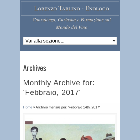
Lorenzo Tablino - Enologo
Consulenza, Curiosità e Formazione sul
Mondo del Vino
Archives
Monthly Archive for:
'Febbraio, 2017'
Home
»
Archivio mensile per: ‘Febbraio 14th, 2017’
C
o