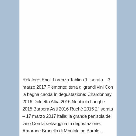
Febbrai
8,
2017
|
Lorenzo
Tablino
|
Le
iniziativ
Relatore: Enol. Lorenzo Tablino 1° serata – 3
marzo 2017 Piemonte: terra di grandi vini Con
la bagna caoda In degustazione: Chardonnay
2016 Dolcetto Alba 2016 Nebbiolo Langhe
2015 Barbera Asti 2016 Ruchè 2016 2° serata
– 17 marzo 2017 Italia: la grande penisola del
vino Con la selvaggina In degustazione:
Amarone Brunello di Montalcino Barolo …