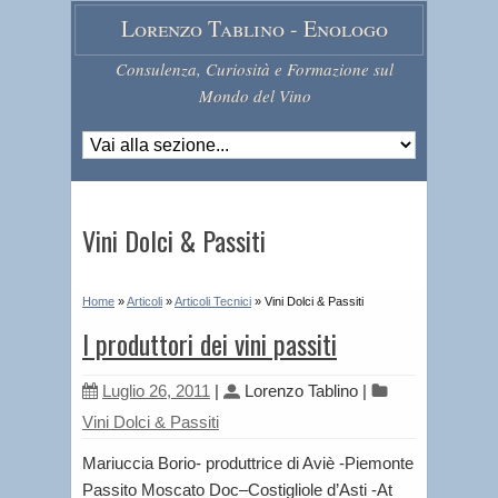
Lorenzo Tablino - Enologo
Consulenza, Curiosità e Formazione sul
Mondo del Vino
Vini Dolci & Passiti
Home
»
Articoli
»
Articoli Tecnici
»
Vini Dolci & Passiti
I produttori dei vini passiti
Luglio 26, 2011
|
Lorenzo Tablino
|
Vini Dolci & Passiti
Mariuccia Borio- produttrice di Aviè -Piemonte
Passito Moscato Doc–Costigliole d’Asti -At