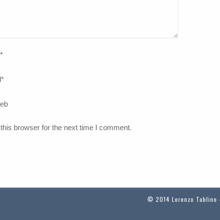
*
l
*
web
this browser for the next time I comment.
© 2014 Lorenzo Tablino -