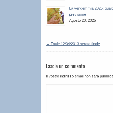
La vendemmia 2025: qual
previsione
Agosto 20, 2025
←
Faule 12/04/2013 serata finale
Lascia un commento
Il vostro indirizzo email non sarà pubbli