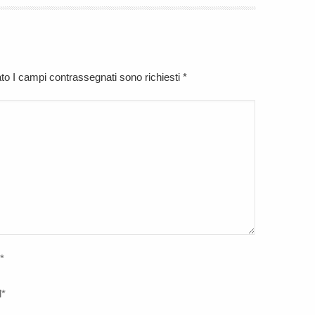
cato I campi contrassegnati sono richiesti
*
*
l
*