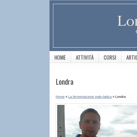
Lo
HOME
ATTIVITÀ
CORSI
ARTI
Londra
Home
»
La fermentazione malo-lattica
»
Londra