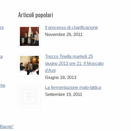
Articoli popolari
ini
Il processo di charificazione
Novembre 26, 2011
ta
Trezzo Tinella martedì 25
giugno 2013 ore 21: Il Moscato
d’Asti
Giugno 18, 2013
che
La fermentazione malo-lattica
Settembre 19, 2011
 Barolo”