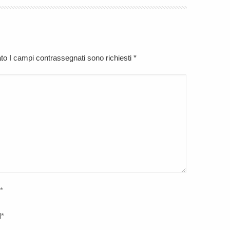
cato I campi contrassegnati sono richiesti
*
*
l
*