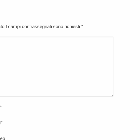
cato I campi contrassegnati sono richiesti
*
*
l
*
web