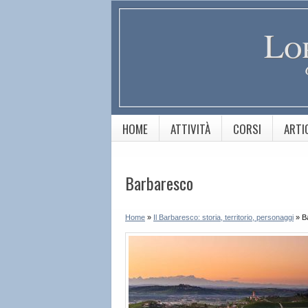
Lo
HOME
ATTIVITÀ
CORSI
ARTI
Barbaresco
Home
»
Il Barbaresco: storia, territorio, personaggi
»
B