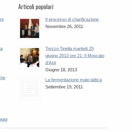
Articoli popolari
ini
Il processo di charificazione
Novembre 26, 2011
ta
Trezzo Tinella martedì 25
giugno 2013 ore 21: Il Moscato
d’Asti
Giugno 18, 2013
che
La fermentazione malo-lattica
Settembre 19, 2011
naggi