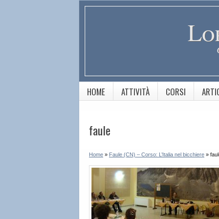
Lo
HOME
ATTIVITÀ
CORSI
ARTI
faule
Home
»
Faule (CN) – Corso: L’Italia nel bicchiere
»
fau