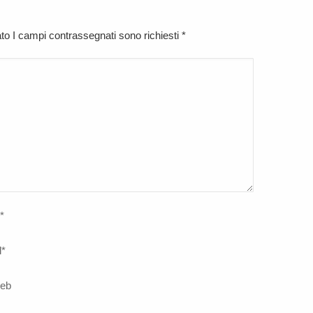
cato I campi contrassegnati sono richiesti
*
*
l
*
web