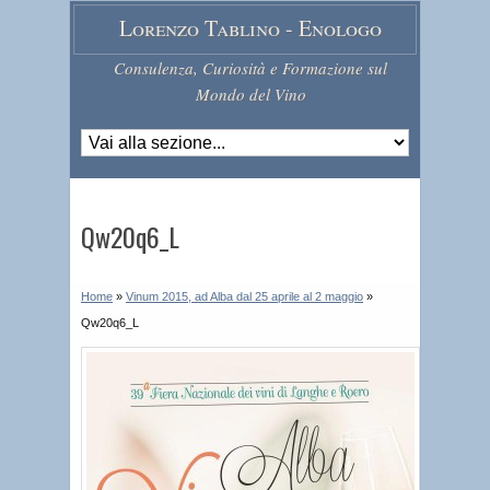
Lorenzo Tablino - Enologo
Consulenza, Curiosità e Formazione sul
Mondo del Vino
Qw20q6_L
Home
»
Vinum 2015, ad Alba dal 25 aprile al 2 maggio
»
Qw20q6_L