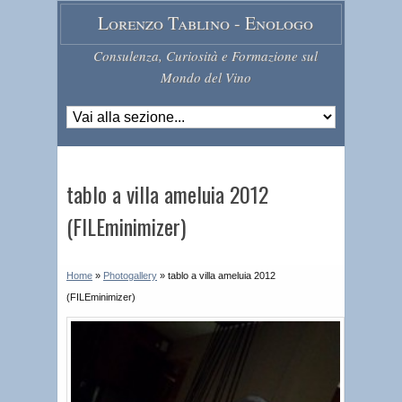
Lorenzo Tablino - Enologo
Consulenza, Curiosità e Formazione sul
Mondo del Vino
tablo a villa ameluia 2012
(FILEminimizer)
Home
»
Photogallery
»
tablo a villa ameluia 2012
(FILEminimizer)