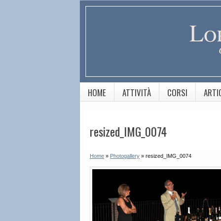
Lo
HOME
ATTIVITÀ
CORSI
ARTI
resized_IMG_0074
Home
»
Photogallery
»
resized_IMG_0074