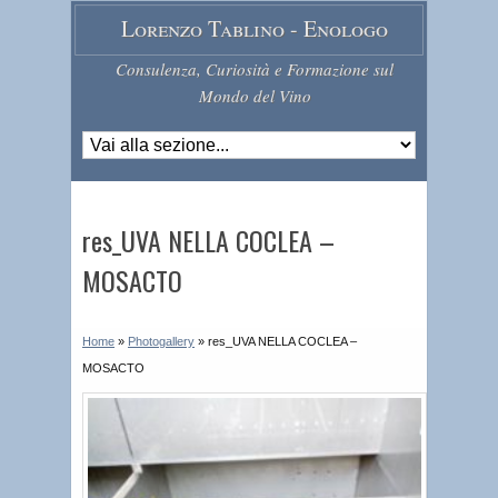
Lorenzo Tablino - Enologo
Consulenza, Curiosità e Formazione sul
Mondo del Vino
res_UVA NELLA COCLEA –
MOSACTO
Home
»
Photogallery
»
res_UVA NELLA COCLEA –
MOSACTO