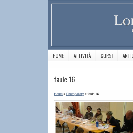
Lo
HOME
ATTIVITÀ
CORSI
ARTI
faule 16
Home
»
Photogallery
»
faule 16