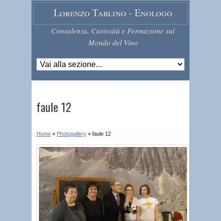
Lorenzo Tablino - Enologo
Consulenza, Curiosità e Formazione sul
Mondo del Vino
faule 12
Home
»
Photogallery
»
faule 12