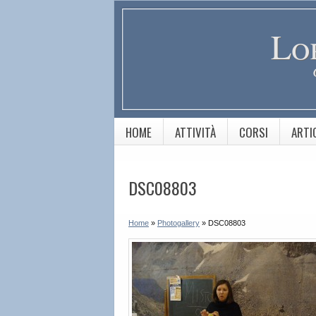
Lo
HOME
ATTIVITÀ
CORSI
ARTI
DSC08803
Home
»
Photogallery
»
DSC08803